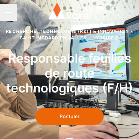
MENU CARRIÈRE
RECHERCHE, TECHNOLOGIE (R&T) & INNOVATION
·
SAINT-MÉDARD EN JALLES
·
HYBRIDE
Responsable feuilles
de route
technologiques (F/H)
Postuler