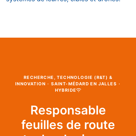
RECHERCHE, TECHNOLOGIE (R&T) &
INNOVATION
·
SAINT-MÉDARD EN JALLES
·
HYBRIDE
Responsable
feuilles de route